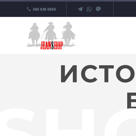
068 848 6886
ИСТ
SH