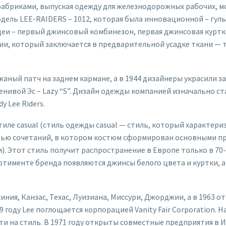
 фабриками, выпуская одежду для железнодорожных рабочих, 
 модель LEE-RAIDERS – 1012, которая была инновационной – гу
идеи – первый джинсовый комбинезон, первая джинсовая куртк
и, который заключается в предварительной усадке ткани — т
ожаный патч на заднем кармане, а в 1944 дизайнеры украсили
нивой Эс – Lazy “S”. Дизайн одежды компанией изначально став
 Lee Riders.
тиле casual (стиль одежды casual — стиль, который характер
ью сочетаний, в котором костюм сформирован основными пр
тот стиль получит распространение в Европе только в 70-х 
ортименте бренда появляются джинсы белого цвета и куртки, а
ния, Канзас, Техас, Луизиана, Миссури, Джорджии, а в 1963 
9 году Lee поглощается корпорацией Vanity Fair Corporation.
 на стиль. В 1971 году открыты совместные предприятия в И