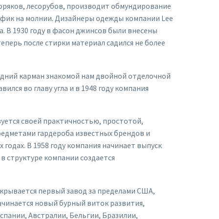
моряков, лесорубов, производит обмундирование
льфик на молнии. Дизайнеры одежды компании Lee
а. В 1930 году в фасон джинсов были внесены
еперь после стирки материал садился не более
 задний карман знакомой нам двойной отделочной
ился во главу угла и в 1948 году компания
изуется своей практичностью, простотой,
едметами гардероба известных брендов и
годах. В 1958 году компания начинает выпуск
 в структуре компании создается
открывается первый завод за пределами США,
 Начинается новый бурный виток развития,
спании, Австралии, Бельгии, Бразилии,