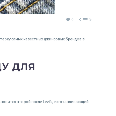



0
ятерку самых известных джинсовых брендов в
ДУ ДЛЯ
ановится второй после Levi’s, изготавливающей