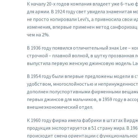
К началу 20-х годов компания владеет уже 6-тью
для армии. В 1924 году свет увидела знаменитая
не просто копировали Levi’s, а привносила свои 
изменения, впервые применен метод санфоризаци
чем на 2%.
В 1936 году появился отличительный знак Lee – к
строчкой – плавной волной, в шутку прозванная ле
выпустила первую женскую джинсовую модель Lady
В 1954 году были впервые предложены модели в с
удобством, многослойностью и непринужденност
дополнен полуспортивными фирменными вещами). Э
первых джинсов для мальчиков, в 1959 году в асс
внешнеэкономический отдел.
К 1960 году фирма имела фабрики в штатах Вирджи
продукция экспортируется в 51 страну мира. В 196
происходит смена ориентации с функциональности