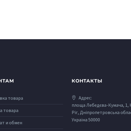
НТАМ
КОНТАКТЫ
Адрес:
вка товара
площа Лебедєва-Кумача, 1,
а товара
Ріг, Дніпропетровська обла
Україна 50000
ат и обмен