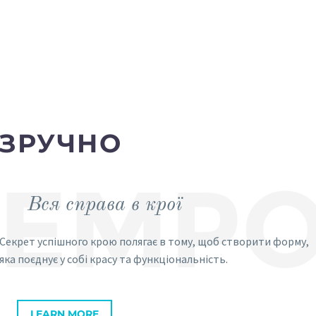
jeans from Turkey
ЗРУЧНО
Вся справа в крої
Секрет успішного крою полягає в тому, щоб створити форму,
яка поєднує у собі красу та функціональність.
LEARN MORE