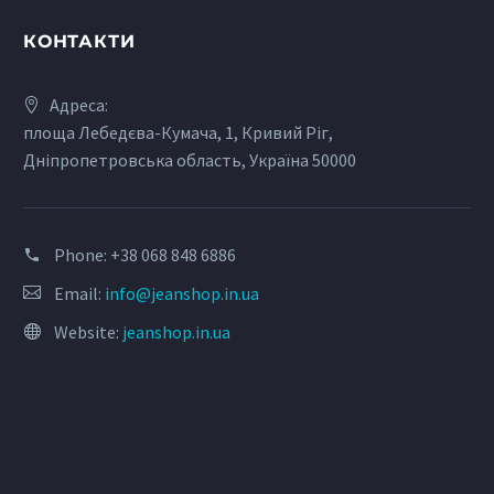
КОНТАКТИ
ІСТОРІЯ ДЖИНСОВИХ БРЕНДІВ: LEVI’S
Мода 60-70х років запам’яталася нам повальним захопленням
Адреса:
блакитними джинсами. Найпопулярнішими на теренах СРСР
площа Лебедєва-Кумача, 1, Кривий Ріг,
були модні джинси Levi’s. Заснована в 1853…
Дніпропетровська область, Україна 50000
Phone:
+38 068 848 6886
Email:
info@jeanshop.in.ua
Website:
jeanshop.in.ua