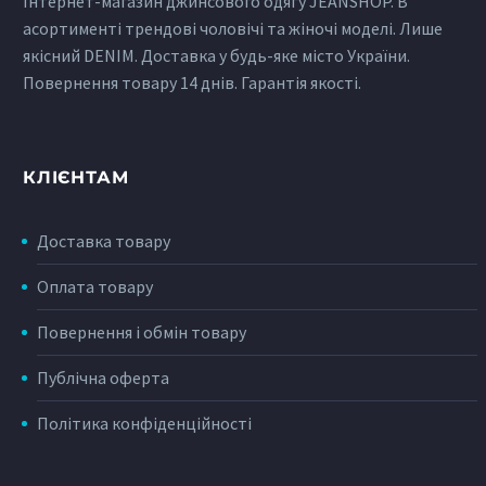
Інтернет-магазин джинсового одягу JEANSHOP. В
асортименті трендові чоловічі та жіночі моделі. Лише
якісний DENIM. Доставка у будь-яке місто України.
Повернення товару 14 днів. Гарантія якості.
КЛІЄНТАМ
Доставка товару
ІСТОРІЯ ДЖИНСОВИХ БРЕНДІВ:
MONTANA
Оплата товару
Джинси Монтана, як і інший модний одяг від бренду Montana,
Повернення і обмін товару
сміливо може бути охарактеризована добре знайомим
виразом — «німецька якість»….
Публічна оферта
Політика конфіденційності