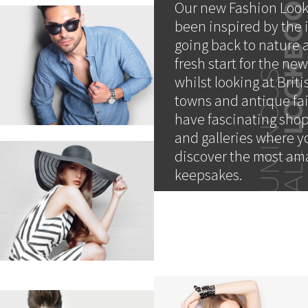
Our new Fashion Loo
been inspired by the 
going back to nature 
fresh start for the ne
whilst looking at Brit
towns and antique fa
have fascinating shops
and galleries where y
discover the most am
keepsakes.