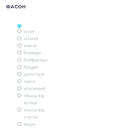
ФАСОН
loose
relaxed
аляска
бермуди
бойфренди
бриджі
джеггінси
карго
класичний
кльош від
коліна
кльош від
стегна
мікро