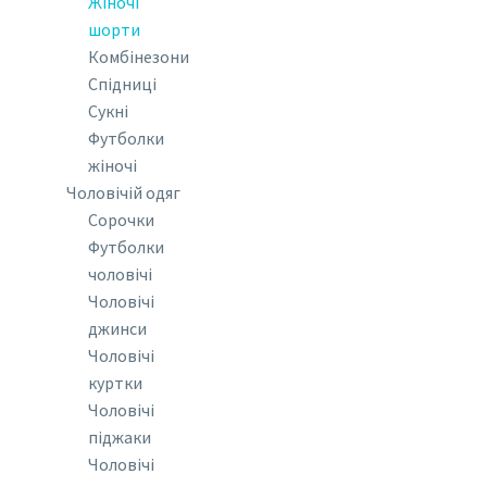
Жіночі
шорти
Комбінезони
Спідниці
Сукні
Футболки
жіночі
Чоловічій одяг
Сорочки
Футболки
чоловічі
Чоловічі
джинси
Чоловічі
куртки
Чоловічі
піджаки
Чоловічі