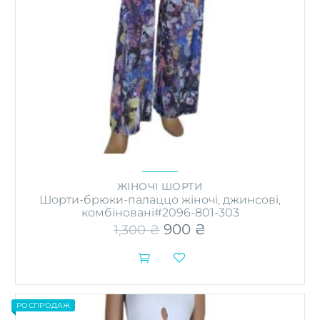
ЖІНОЧІ ШОРТИ
Шорти-брюки-палаццо жіночі, джинсові,
комбіновані#2096-801-303
Оригінальна
900
₴
Поточна
1,300
₴
ціна:
ціна:
1,300 ₴.
900 ₴.


Цей
товар
має
РОСПРОДАЖ
кілька