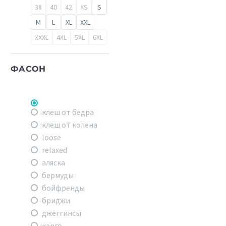
38
40
42
XS
S
M
L
XL
XXL
XXXL
4XL
5XL
6XL
ФАСОН
клеш от бедра
клеш от колена
loose
relaxed
аляска
бермуды
бойфренды
бриджи
джеггинсы
карго