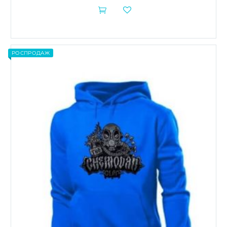


РОСПРОДАЖ