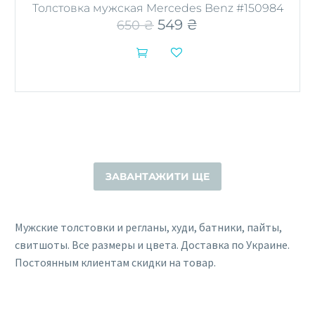
Толстовка мужская Mercedes Benz #150984
Первоначальная
549
₴
Текущая
650
₴
цена
цена:
составляла
549 ₴.


650 ₴.
ЗАВАНТАЖИТИ ЩЕ
Мужские толстовки и регланы, худи, батники, пайты,
свитшоты. Все размеры и цвета. Доставка по Украине.
Постоянным клиентам скидки на товар.