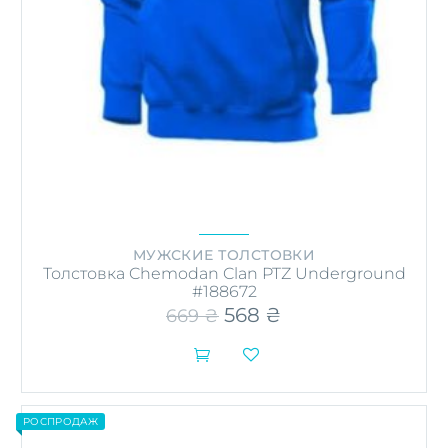
МУЖСКИЕ ТОЛСТОВКИ
Толстовка Chemodan Clan PTZ Underground
#188672
Первоначальная
568
₴
Текущая
669
₴
цена
цена:
составляла
568 ₴.


669 ₴.
РОСПРОДАЖ