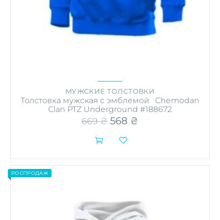
МУЖСКИЕ ТОЛСТОВКИ
Толстовка мужская c эмблемой Chemodan
Clan PTZ Underground #188672
Первоначальная
568
₴
Текущая
669
₴
цена
цена:
составляла
568 ₴.


669 ₴.
РОСПРОДАЖ