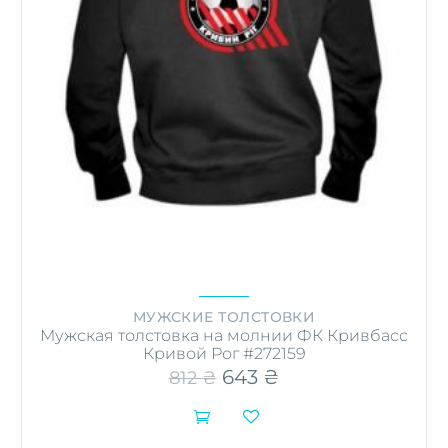
МУЖСКИЕ ТОЛСТОВКИ
Мужская толстовка на молнии ФК Кривбасс
Кривой Рог #272159
Первоначальная
643
₴
Текущая
812
₴
цена
цена:
составляла
643 ₴.


812 ₴.