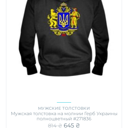
МУЖСКИЕ ТОЛСТОВКИ
Мужская толстовка на молнии Герб Украины
полноцветный #271836
Первоначальная
645
₴
Текущая
814
₴