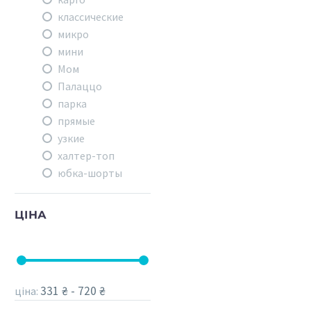
классические
микро
мини
Мом
Палаццо
парка
прямые
узкие
халтер-топ
юбка-шорты
ЦІНА
331 ₴ - 720 ₴
ціна: