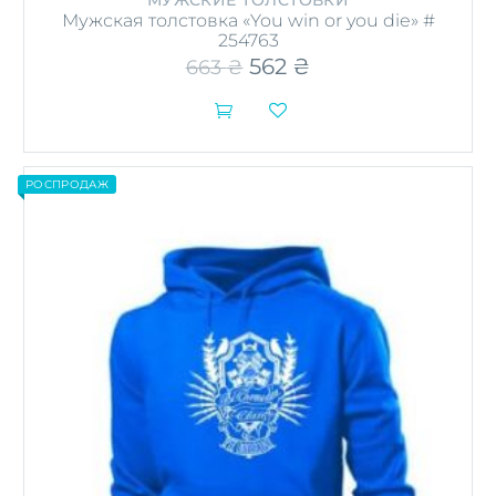
МУЖСКИЕ ТОЛСТОВКИ
Мужская толстовка «You win or you die» #
254763
Первоначальная
562
₴
Текущая
663
₴
цена
цена:
составляла
562 ₴.


663 ₴.
РОСПРОДАЖ