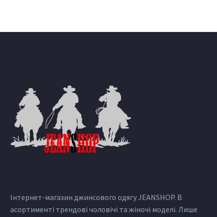
Інтернет-магазин джинсового одягу JEANSHOP. В
асортименті трендові чоловічі та жіночі моделі. Лише