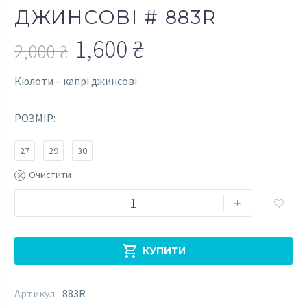
ДЖИНСОВІ # 883R
1,600
₴
2,000
₴
Оригінальна
Поточна
Кюлоти – капрі джинсові .
ціна:
ціна:
2,000 ₴.
1,600 ₴.
РОЗМІР
27
29
30
Очистити
Кюлоти
-
+

джинсові
#
883R

КУПИТИ
кількість
Артикул:
883R