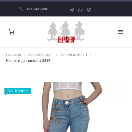
068 848 6886
Головна
Жіночий одяг
Жіночі джинси
Кюлоти джинсові # 883R
РОСПРОДАЖ