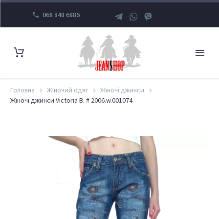
068 848 6886
Головна
Жіночий одяг
Жіночі джинси
Жіночі джинси Victoria B. # 2006.w.001074