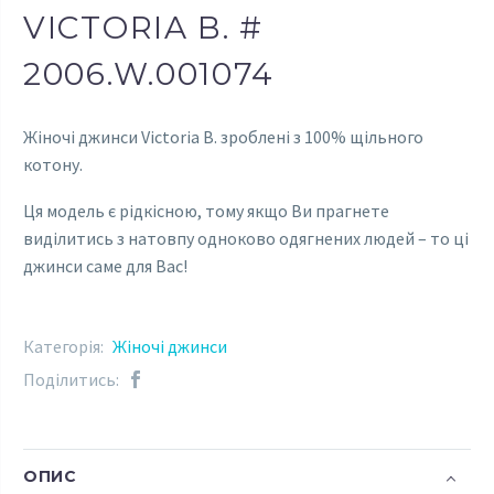
VICTORIA B. #
2006.W.001074
Жіночі джинси Victoria B. зроблені з 100% щільного
котону.
Ця модель є рідкісною, тому якщо Ви прагнете
виділитись з натовпу одноково одягнених людей – то ці
джинси саме для Вас!
Категорія:
Жіночі джинси
Поділитись:
ОПИС