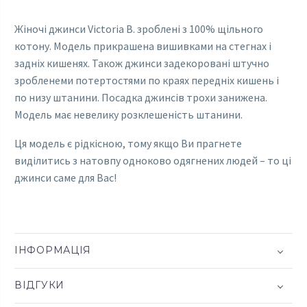
Жіночі джинси Victoria B. зроблені з 100% щільного
котону. Модель прикрашена вишивками на стегнах і
задніх кишенях. Також джинси задекоровані штучно
зробленеми потертостями по краях передніх кишень і
по низу штанини. Посадка джинсів трохи занижена.
Модель має невелику розклешеність штанини.
Ця модель є рідкісною, тому якщо Ви прагнете
виділитись з натовпу одноково одягнених людей – то ці
джинси саме для Вас!
ІНФОРМАЦІЯ
ВІДГУКИ