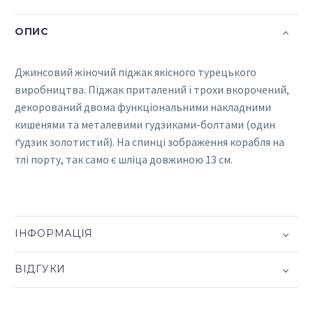
ОПИС
Джинсовий жіночий піджак якісного турецького
виробництва. Піджак приталений і трохи вкорочений,
декорований двома функціональними накладними
кишенями та металевими гудзиками-болтами (один
ґудзик золотистий). На спинці зображення корабля на
тлі порту, так само є шліца довжиною 13 см.
ІНФОРМАЦІЯ
ВІДГУКИ