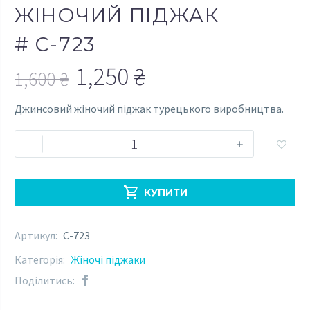
ЖІНОЧИЙ ПІДЖАК
# C-723
1,250
₴
1,600
₴
Оригінальна
Поточна
Джинсовий жіночий піджак турецького виробництва.
ціна:
ціна:
Джинсовий
-
+
1,600 ₴.
1,250 ₴.

жіночий
піджак
#

КУПИТИ
C-
723
Артикул:
C-723
кількість
Категорія:
Жіночі піджаки
Поділитись: