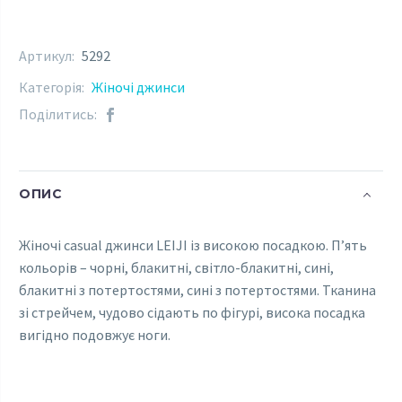
Артикул:
5292
Категорія:
Жіночі джинси
Поділитись:
ОПИС
Жіночі casual джинси LEIJI із високою посадкою. П’ять
кольорів – чорні, блакитні, світло-блакитні, сині,
блакитні з потертостями, сині з потертостями. Тканина
зі стрейчем, чудово сідають по фігурі, висока посадка
вигідно подовжує ноги.