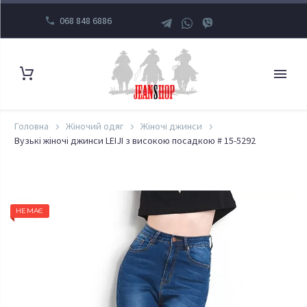
068 848 6886
Головна
Жіночий одяг
Жіночі джинси
Вузькі жіночі джинси LEIJI з високою посадкою # 15-5292
НЕМАЄ