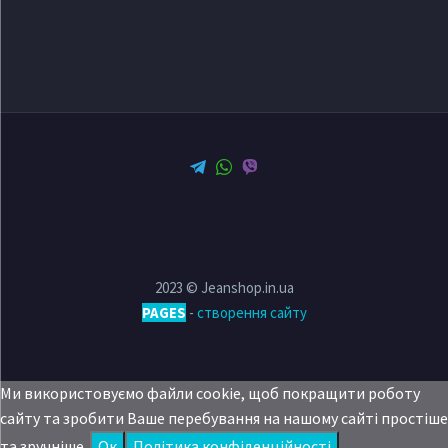
2023 © Jeanshop.in.ua
PAGES
-
створення сайту
Ми використовуємо файли cookie, щоб покращити роботу
сайту та зробити Ваше перебування на нашому сайті простіше
та зручніше.
Oк
Політика конфіденційності