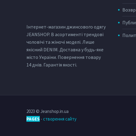
Возвр
Публи
Інтернет-магазин джинсового одягу
JEANSHOP. В асортименті трендові
Полит
чоловічі та жіночі моделі. Лише
якісний DENIM. Доставка у будь-яке
місто України. Повернення товару
14 днів. Гарантія якості.
2023 © Jeanshop.in.ua
PAGES
-
створення сайту