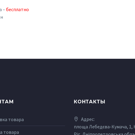
а –
бесплатно
рн
НТАМ
КОНТАКТЫ
Адрес:
вка товара
площа Лебедєва-Кумача, 1,
а товара
Ріг, Дніпропетровська обла