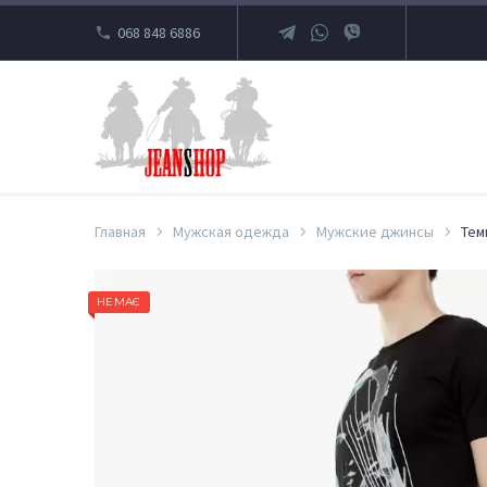
068 848 6886
Главная
Мужская одежда
Мужские джинсы
Тем
НЕМАЄ