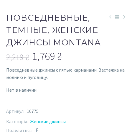
ПОВСЕДНЕВНЫЕ,
ТЕМНЫЕ, ЖЕНСКИЕ
ДЖИНСЫ MONTANA
1,769
₴
2,219
₴
Первоначальная
Текущая
Повседневные джинсы с пятью карманами. Застежка на
цена
цена:
молнию и пуговицу.
составляла
1,769 ₴.
Нет в наличии
2,219 ₴.
Артикул:
10775
Категорія:
Женские джинсы
Поделиться: