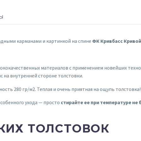
Ы
адными карманами и картинкой на спине
ФК Кривбасс Кривой
сококачественных материалов с применением новейших технол
с на внутренней стороне толстовки.
ность 280 гр/м2. Теплая и очень приятная на ощупь толстовка!
особенного ухода — просто
стирайте ее при температуре не 
КИХ ТОЛСТОВОК