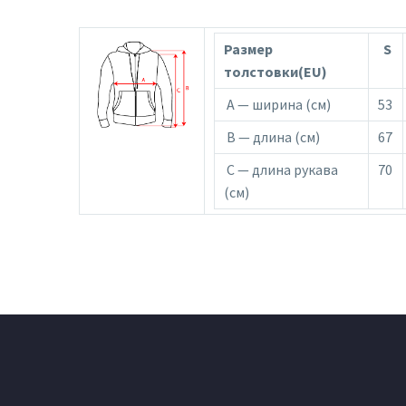
Размер
S
толстовки(EU)
A — ширина (см)
53
B — длина (см)
67
C — длина рукава
70
(см)