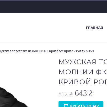
ГЛАВНАЯ
ужская толстовка на молнии ФК Кривбасс Кривой Рог #272159
МУЖСКАЯ Т
МОЛНИИ ФК
КРИВОЙ РОГ
643
₴
812
₴
Первоначал
Текущая

КУПИТЬ ТОВАР