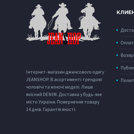
КЛИЕ
Доста
Оплат
Возвр
Публи
Інтернет-магазин джинсового одягу
JEANSHOP. В асортименті трендові
Полит
чоловічі та жіночі моделі. Лише
якісний DENIM. Доставка у будь-яке
місто України. Повернення товару
14 днів. Гарантія якості.