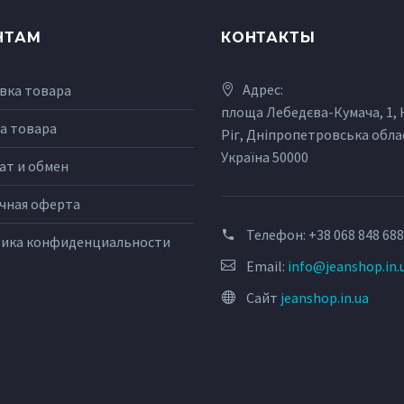
НТАМ
КОНТАКТЫ
Адрес:
вка товара
площа Лебедєва-Кумача, 1,
а товара
Ріг, Дніпропетровська обла
Україна 50000
ат и обмен
чная оферта
Телефон:
+38 068 848 68
ика конфиденциальности
Email:
info@jeanshop.in.
Сайт
jeanshop.in.ua