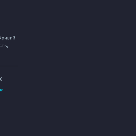
 Кривий
сть,
86
ua