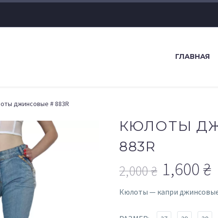
ГЛАВНАЯ
оты джинсовые # 883R
КЮЛОТЫ Д
883R
1,600
₴
2,000
₴
Первоначал
Текущая
Кюлоты — капри джинсовы
цена
цена: