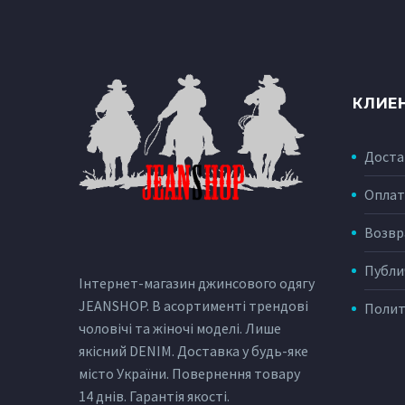
КЛИЕ
Доста
Оплат
Возвр
Публи
Інтернет-магазин джинсового одягу
JEANSHOP. В асортименті трендові
Полит
чоловічі та жіночі моделі. Лише
якісний DENIM. Доставка у будь-яке
місто України. Повернення товару
14 днів. Гарантія якості.