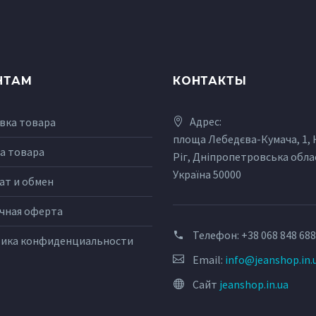
НТАМ
КОНТАКТЫ
Адрес:
вка товара
площа Лебедєва-Кумача, 1,
а товара
Ріг, Дніпропетровська обла
Україна 50000
ат и обмен
чная оферта
Телефон:
+38 068 848 68
ика конфиденциальности
Email:
info@jeanshop.in.
Сайт
jeanshop.in.ua