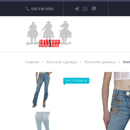
068 848 6886
Главная
Женская одежда
Женские джинсы
Кюл
РОСПРОДАЖ