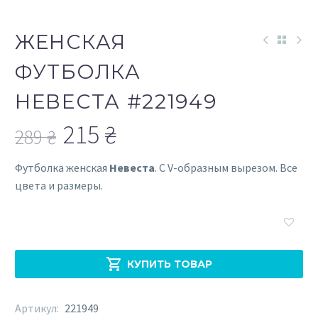
ЖЕНСКАЯ
ФУТБОЛКА
НЕВЕСТА #221949
215
₴
289
₴
Первоначальная
Текущая
Футболка женская
Невеста
. С V-образным вырезом. Все
цена
цена:
цвета и размеры.
составляла
215 ₴.

289 ₴.

КУПИТЬ ТОВАР
Артикул:
221949