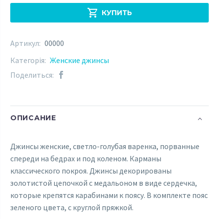
женские,

КУПИТЬ
светло-
голубая
Артикул:
00000
варенка,
Категорія:
Женские джинсы
порванные
#00000
Поделиться:
ОПИСАНИЕ
Джинсы женские, светло-голубая варенка, порванные
спереди на бедрах и под коленом. Карманы
классического покроя. Джинсы декорированы
золотистой цепочкой с медальоном в виде сердечка,
которые крепятся карабинами к поясу. В комплекте пояс
зеленого цвета, с круглой пряжкой.