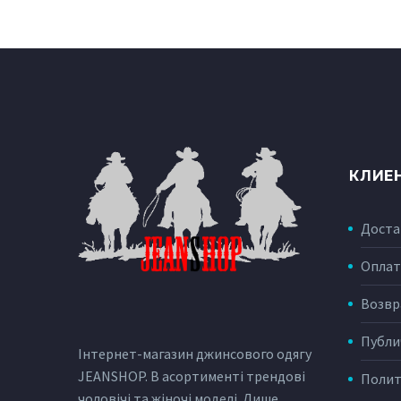
КЛИЕ
Доста
Оплат
Возвр
Публи
Інтернет-магазин джинсового одягу
JEANSHOP. В асортименті трендові
Полит
чоловічі та жіночі моделі. Лише