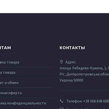
НТАМ
КОНТАКТЫ
Адрес:
вка товара
площа Лебедєва-Кумача, 1,
а товара
Ріг, Дніпропетровська обла
Україна 50000
ат и обмен
чная оферта
Телефон:
+38 068 848 68
ика конфиденциальности