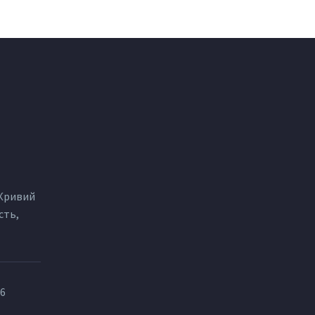
 Кривий
сть,
86