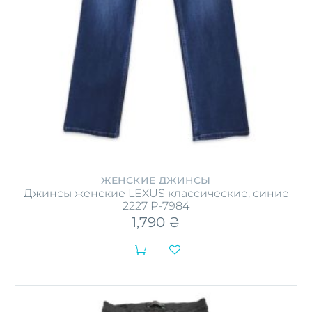
ЖЕНСКИЕ ДЖИНСЫ
Джинсы женские LEXUS классические, синие
2227 P-7984
1,790
₴


Этот
товар
имеет
несколько