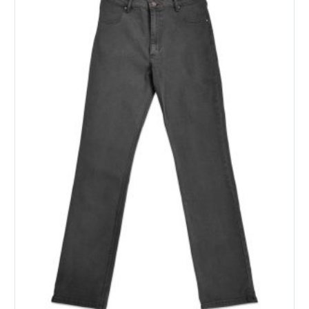
вариаций.
Опции
можно
выбрать
на
странице
товара.