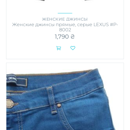
ЖЕНСКИЕ ДЖИНСЫ
Женские джинсы прямые, серые LEXUS #P-
8002
1,790
₴


Этот
товар
имеет
несколько
вариаций.
Опции
можно
выбрать
на
странице
товара.