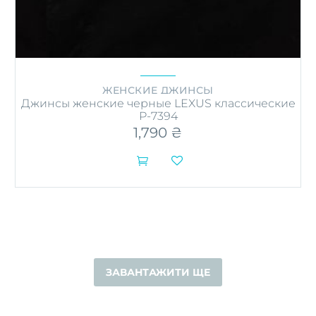
ЖЕНСКИЕ ДЖИНСЫ
Джинсы женские черные LEXUS классические
P-7394
1,790
₴


Этот
товар
имеет
несколько
вариаций.
Опции
можно
выбрать
на
ЗАВАНТАЖИТИ ЩЕ
странице
товара.