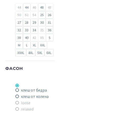
44
44
46
48
48
50
52
54
25
26
27
28
29
30
31
32
33
34
35
36
38
40
42
XS
S
M
L
XL
XXL
XXXL
4XL
5XL
6XL
ФАСОН
клеш от бедра
клеш от колена
loose
relaxed