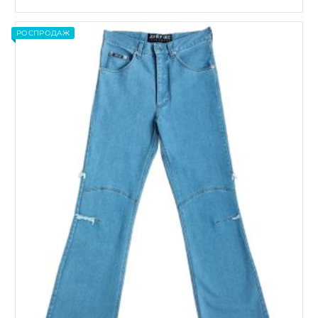
Этот
товар
имеет
РОСПРОДАЖ
несколько
вариаций.
Опции
можно
выбрать
на
странице
товара.