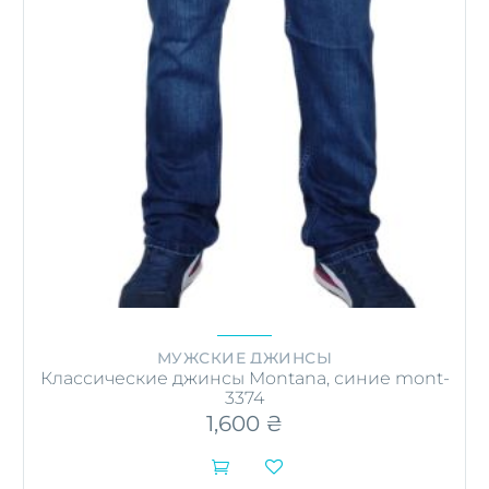
МУЖСКИЕ ДЖИНСЫ
Классические джинсы Montana, синие mont-
3374
1,600
₴

