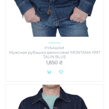
РУБАШКИ
Мужская рубашка джинсовая MONTANA 1997
TALIN BLUE
1,850
₴


Этот
товар
имеет
несколько
вариаций.
Опции
можно
выбрать