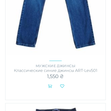
МУЖСКИЕ ДЖИНСЫ
Классические синие джинсы ART-Lev501
1,550
₴


Этот
товар
имеет
несколько
вариаций.