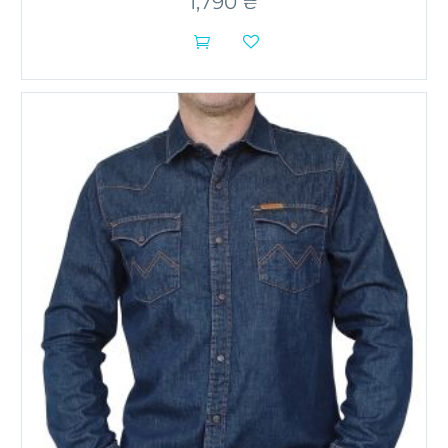
1,790
₴


Этот
товар
имеет
несколько
вариаций.
Опции
можно
выбрать
на
странице
товара.