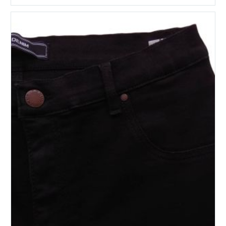
имеет
несколько
вариаций.
Опции
можно
выбрать
на
странице
товара.