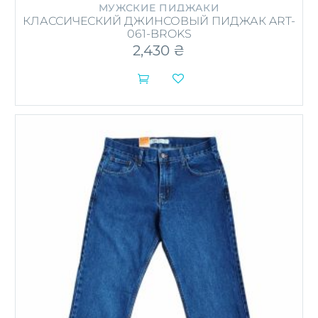
МУЖСКИЕ ПИДЖАКИ
КЛАССИЧЕСКИЙ ДЖИНСОВЫЙ ПИДЖАК ART-
061-BROKS
2,430
₴


Этот
товар
имеет
несколько
вариаций.
Опции
можно
выбрать
на
странице
товара.