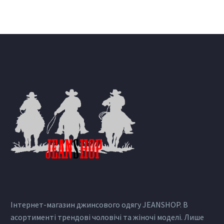
Інтернет-магазин джинсового одягу JEANSHOP. В
асортименті трендові чоловічі та жіночі моделі. Лише