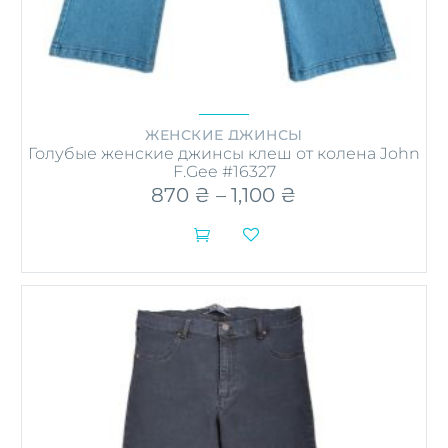
ЖЕНСКИЕ ДЖИНСЫ
Голубые женские джинсы клеш от колена John
F.Gee #16327
870
₴
–
1,100
₴
Диапазон
цен:
870 ₴


–
Этот
1,100 ₴
товар
имеет
несколько
вариаций.
Опции
можно
выбрать
на
странице
товара.