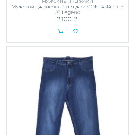
МУЖСКИЕ ПИДЖАКИ
Мужской джинсовый пиджак MONTANA 1026
03 Legend
2,100
₴


Этот
товар
имеет
несколько
вариаций.
Опции
можно
выбрать
на
странице
товара.