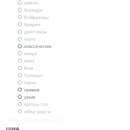
аляска
бермуды
бойфренды
бриджи
джеггинсы
карго
классические
микро
мини
Мом
Палаццо
парка
прямые
узкие
халтер-топ
юбка-шорты
ЦІНА