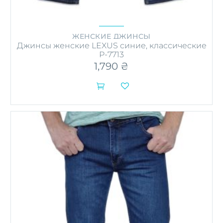
ЖЕНСКИЕ ДЖИНСЫ
Джинсы женские LEXUS синие, классические
P-7713
1,790
₴


Этот
товар
имеет
несколько
вариаций.
Опции
можно
выбрать
на
странице
товара.