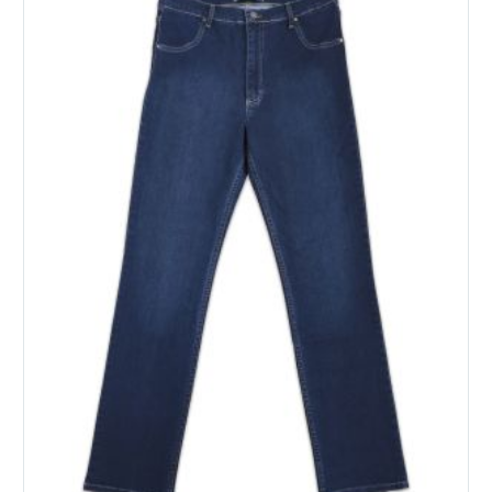
Опции
можно
выбрать
на
странице
товара.