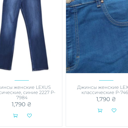
странице
странице
товара.
товара.
инсы женские LEXUS
Джинсы женские LE
сические, синие 2227 P-
классические P-74
7984
1,790
₴
1,790
₴




Этот
товар
Этот
имеет