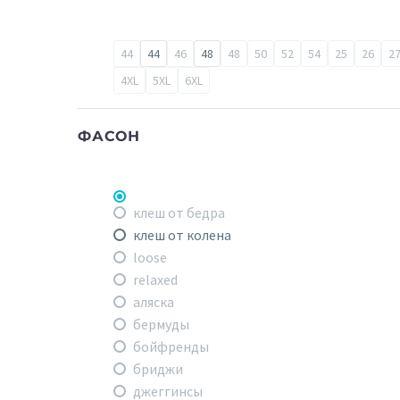
44
44
46
48
48
50
52
54
25
26
2
4XL
5XL
6XL
ФАСОН
клеш от бедра
клеш от колена
loose
relaxed
аляска
бермуды
бойфренды
бриджи
джеггинсы