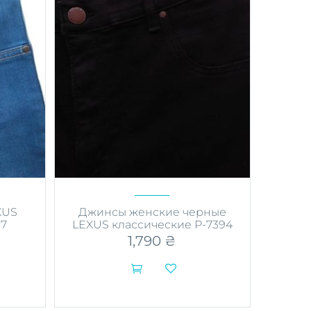
на
странице
товара.
XUS
Джинсы женские черные
67
LEXUS классические P-7394
1,790
₴


Этот
товар
имеет