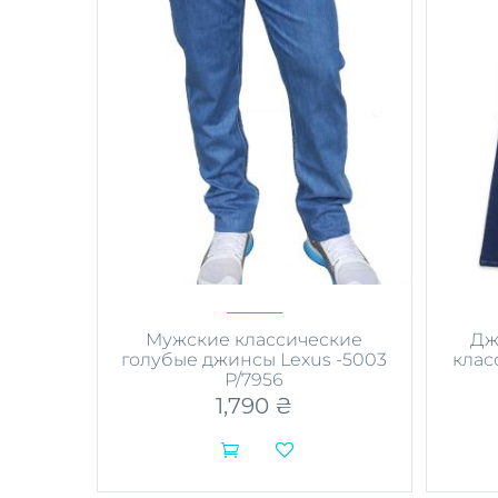
странице
товара.
Мужские классические
Дж
голубые джинсы Lexus -5003
клас
P/7956
1,790
₴


Этот