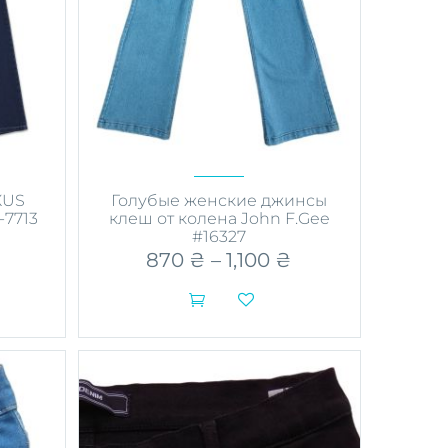
XUS
Голубые женские джинсы
-7713
клеш от колена John F.Gee
#16327
870
₴
–
1,100
₴
Диапазон
цен:
870 ₴


–
Этот
1,100 ₴
товар
имеет
несколько
вариаций.
Опции
можно
выбрать