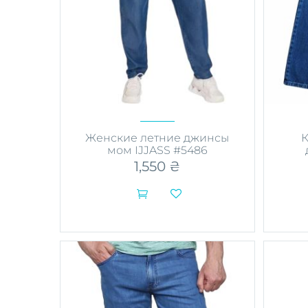
Женские летние джинсы
К
мом IJJASS #5486
1,550
₴


Этот
товар
имеет
несколько
вариаций.
Опции
можно
выбрать
на