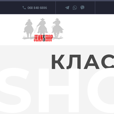
068 848 6886
КЛАС
SH