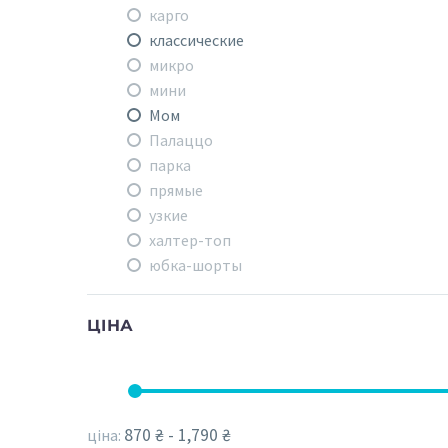
карго
классические
микро
мини
Мом
Палаццо
парка
прямые
узкие
халтер-топ
юбка-шорты
ЦІНА
870 ₴ - 1,790 ₴
ціна: