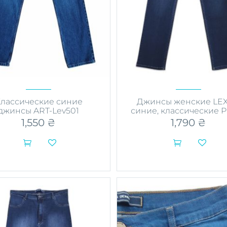
лассические синие
Джинсы женские LE
джинсы ART-Lev501
синие, классические P
1,550
₴
1,790
₴




Этот
Этот
товар
товар
имеет
имеет
несколько
несколько
вариаций.
вариаций.
Опции
Опции
можно
можно
выбрать
выбрать
на
на