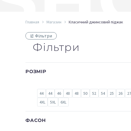
Главная
Магазин
Класичний джинсовий піджак
Фільтри
Фільтри
РОЗМІР
44
44
46
48
48
50
52
54
25
26
2
4XL
5XL
6XL
ФАСОН