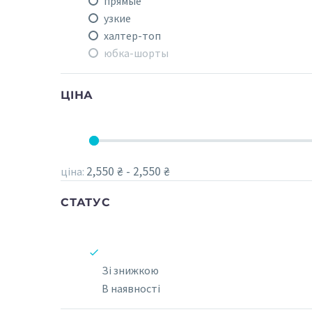
прямые
узкие
халтер-топ
юбка-шорты
ЦІНА
2,550 ₴ - 2,550 ₴
ціна:
СТАТУС
Зі знижкою
В наявності