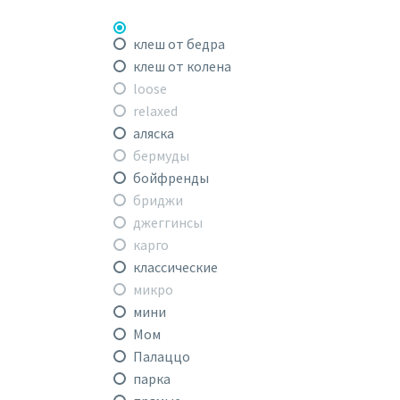
клеш от бедра
клеш от колена
loose
relaxed
аляска
бермуды
бойфренды
бриджи
джеггинсы
карго
классические
микро
мини
Мом
Палаццо
парка