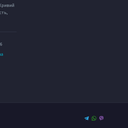
 Кривий
сть,
86
ua