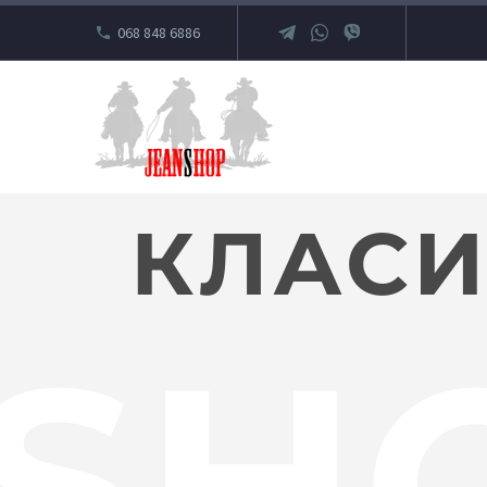
068 848 6886
КЛАС
SH