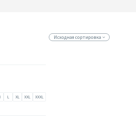
Исходная сортировка
M
L
XL
XXL
XXXL