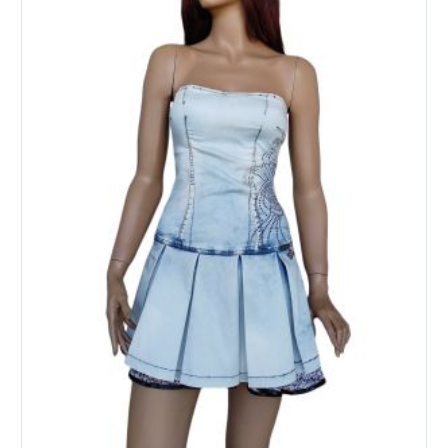
Опции
можно
выбрать
на
странице
товара.