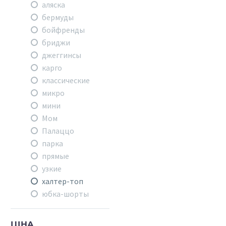
аляска
бермуды
бойфренды
бриджи
джеггинсы
карго
классические
микро
мини
Мом
Палаццо
парка
прямые
узкие
халтер-топ
юбка-шорты
ЦІНА