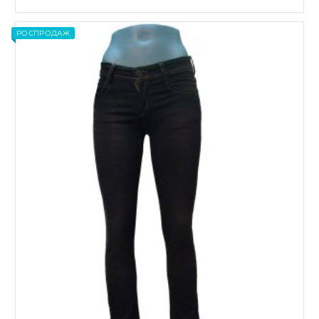
Этот
товар
имеет
РОСПРОДАЖ
несколько
вариаций.
Опции
можно
выбрать
на
странице
товара.