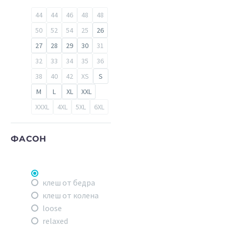
44
44
46
48
48
50
52
54
25
26
27
28
29
30
31
32
33
34
35
36
38
40
42
XS
S
M
L
XL
XXL
XXXL
4XL
5XL
6XL
ФАСОН
клеш от бедра
клеш от колена
loose
relaxed