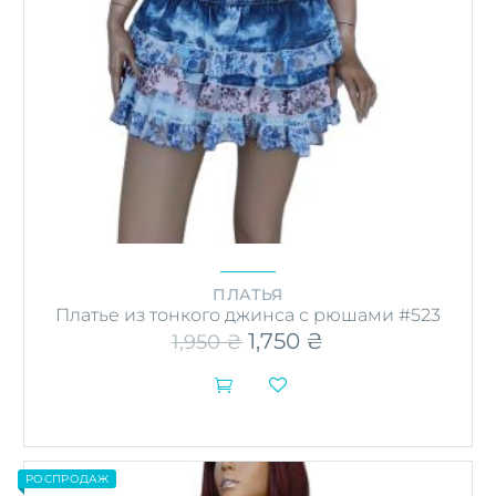
ПЛАТЬЯ
Платье из тонкого джинса с рюшами #523
Первоначальная
1,750
₴
Текущая
1,950
₴
цена
цена:
составляла
1,750 ₴.


1,950 ₴.
Этот
товар
имеет
несколько
РОСПРОДАЖ
вариаций.