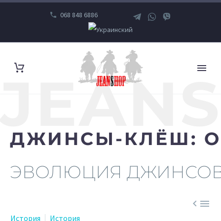
068 848 6886
JEAN
ДЖИНСЫ-КЛЁШ: О
ЭВОЛЮЦИЯ ДЖИНСОВ


История
История