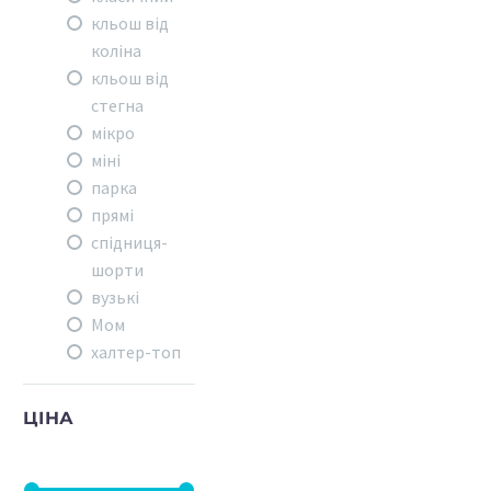
кльош від
коліна
кльош від
стегна
мікро
міні
парка
прямі
спідниця-
шорти
вузькі
Мом
халтер-топ
ЦІНА