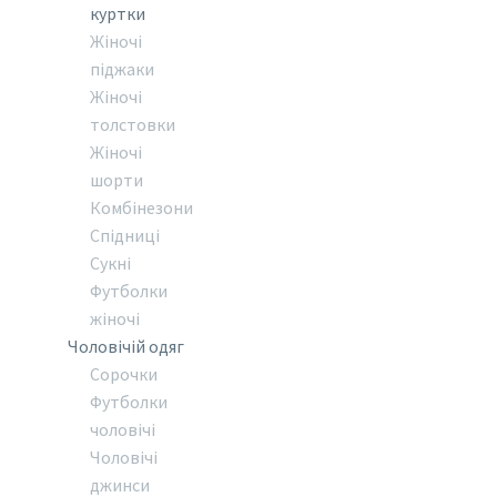
куртки
Жіночі
піджаки
Жіночі
толстовки
Жіночі
шорти
Комбінезони
Спідниці
Сукні
Футболки
жіночі
Чоловічій одяг
Сорочки
Футболки
чоловічі
Чоловічі
джинси