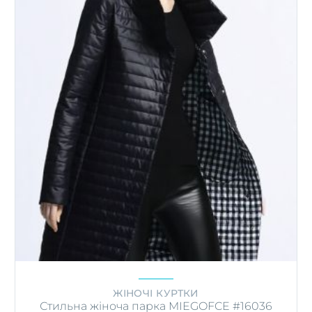
ЖІНОЧІ КУРТКИ
Стильна жіноча парка MIEGOFCE #16036