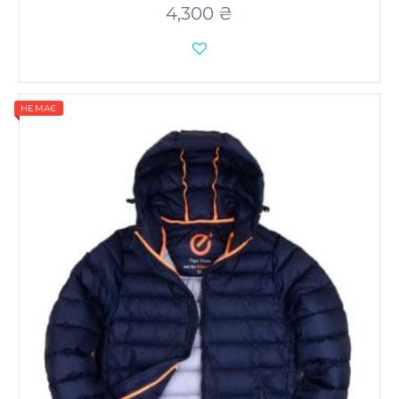
4,300
₴

НЕМАЄ