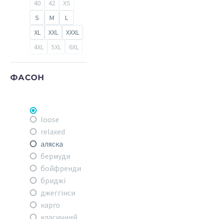
40
42
XS
S
M
L
XL
XXL
XXXL
4XL
5XL
6XL
ФАСОН
loose
relaxed
аляска
бермуди
бойфренди
бриджі
джеггінси
карго
класичний