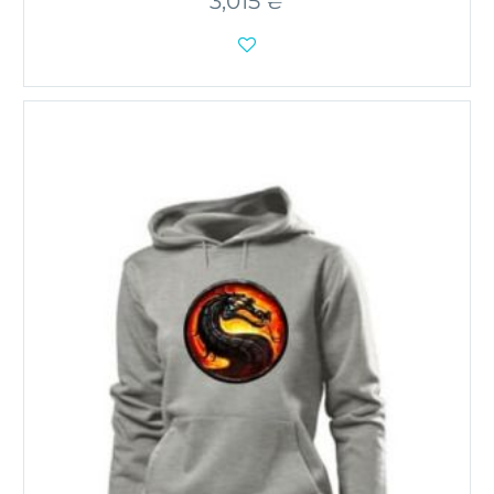
3,015
₴
