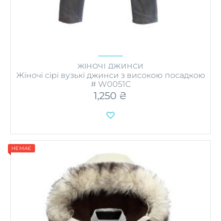
ЖІНОЧІ ДЖИНСИ
Жіночі сірі вузькі джинси з високою посадкою
# W0051C
1,250
₴

НЕМАЄ