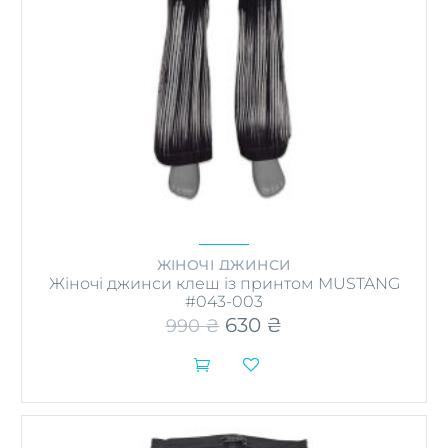
ЖІНОЧІ ДЖИНСИ
Жіночі джинси клеш із принтом MUSTANG
#043-003
Оригінальна
630
₴
Поточна
990
₴
ціна:
ціна:
990 ₴.
630 ₴.


Цей
товар
має
кілька