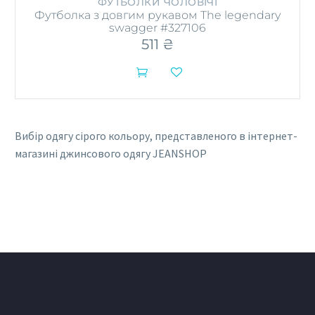
ФУТБОЛКИ ЧОЛОВІЧІ
Футболка з довгим рукавом The legendary
swagger #327106
511
₴


Вибір одягу сірого кольору, представленого в інтернет-
магазині джинсового одягу JEANSHOP