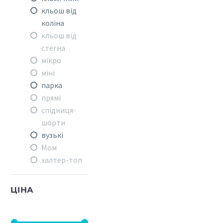
кльош від
коліна
кльош від
стегна
мікро
міні
парка
прямі
спідниця-
шорти
вузькі
Мом
халтер-топ
ЦІНА