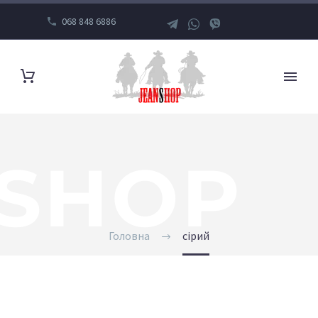
068 848 6886
SHOP
Головна
сірий