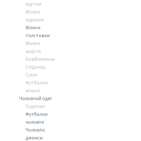
куртки
Жіночі
піджаки
Жіночі
толстовки
Жіночі
шорти
Комбінезони
Спідниці
Сукні
Футболки
жіночі
Чоловічій одяг
Сорочки
Футболки
чоловічі
Чоловічі
джинси