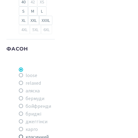
40
42
XS
S
M
L
XL
XXL
XXXL
4XL
5XL
6XL
ФАСОН
loose
relaxed
аляска
бермуди
бойфренди
бриджі
джеггінси
карго
класичний