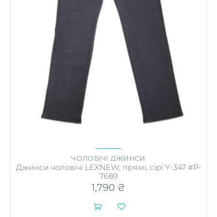
ЧОЛОВІЧІ ДЖИНСИ
Джинси чоловічі LEXNEW, прямі, сірі Y-347 #P-
7689
1,790
₴

