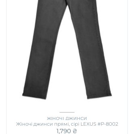
ЖІНОЧІ ДЖИНСИ
Жіночі джинси прямі, сірі LEXUS #P-8002
1,790
₴