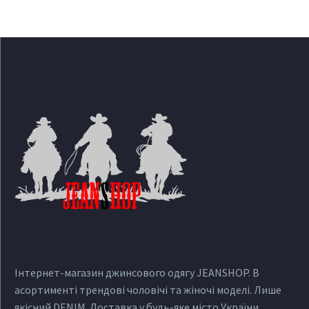
Інтернет-магазин джинсового одягу JEANSHOP. В
асортименті трендові чоловічі та жіночі моделі. Лише
якісний DENIM. Доставка у будь-яке місто України.