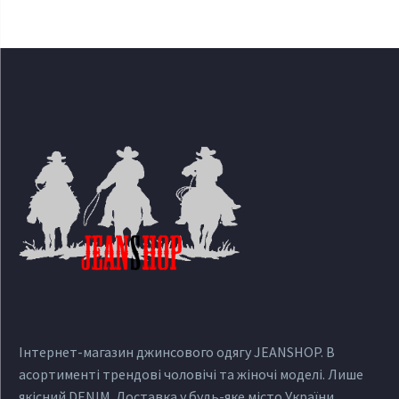
Інтернет-магазин джинсового одягу JEANSHOP. В
асортименті трендові чоловічі та жіночі моделі. Лише
якісний DENIM. Доставка у будь-яке місто України.