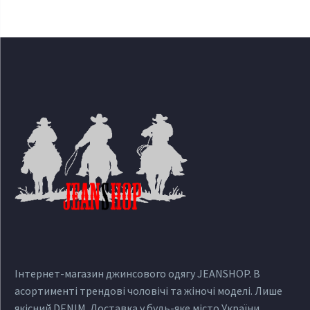
Інтернет-магазин джинсового одягу JEANSHOP. В
асортименті трендові чоловічі та жіночі моделі. Лише
якісний DENIM. Доставка у будь-яке місто України.