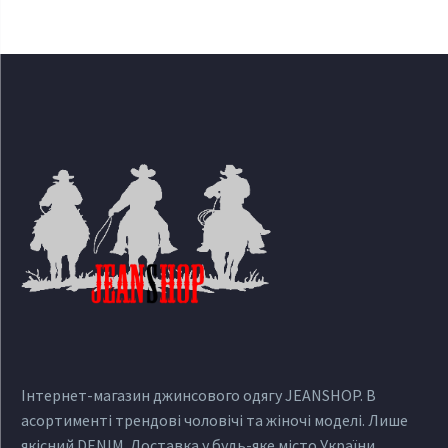
Інтернет-магазин джинсового одягу JEANSHOP. В
асортименті трендові чоловічі та жіночі моделі. Лише
якісний DENIM. Доставка у будь-яке місто України.