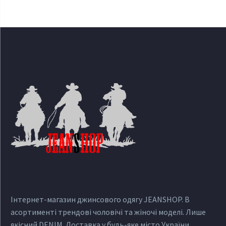
Інтернет-магазин джинсового одягу JEANSHOP. В
асортименті трендові чоловічі та жіночі моделі. Лише
якісний DENIM. Доставка у будь-яке місто України.