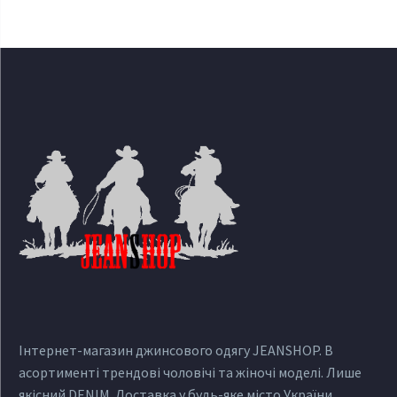
Інтернет-магазин джинсового одягу JEANSHOP. В
асортименті трендові чоловічі та жіночі моделі. Лише
якісний DENIM. Доставка у будь-яке місто України.