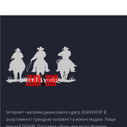
Інтернет-магазин джинсового одягу JEANSHOP. В
асортименті трендові чоловічі та жіночі моделі. Лише
якісний DENIM. Доставка у будь-яке місто України.