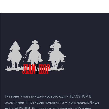
Інтернет-магазин джинсового одягу JEANSHOP. В
асортименті трендові чоловічі та жіночі моделі. Лише
якісний DENIM. Доставка у будь-яке місто України.