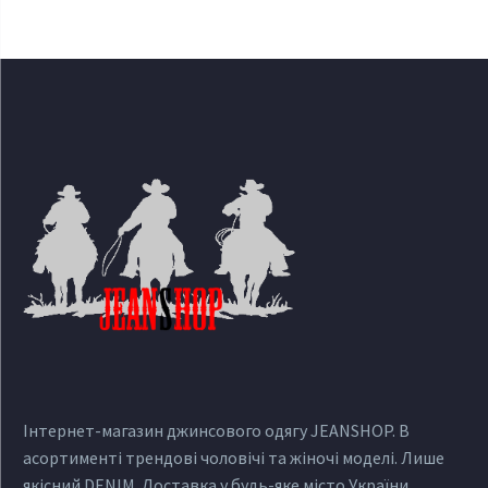
Інтернет-магазин джинсового одягу JEANSHOP. В
асортименті трендові чоловічі та жіночі моделі. Лише
якісний DENIM. Доставка у будь-яке місто України.