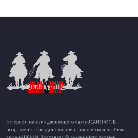
Інтернет-магазин джинсового одягу JEANSHOP. В
асортименті трендові чоловічі та жіночі моделі. Лише
якісний DENIM. Доставка у будь-яке місто України.