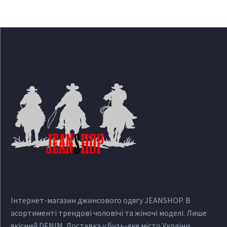
Інтернет-магазин джинсового одягу JEANSHOP. В
асортименті трендові чоловічі та жіночі моделі. Лише
якісний DENIM. Доставка у будь-яке місто України.