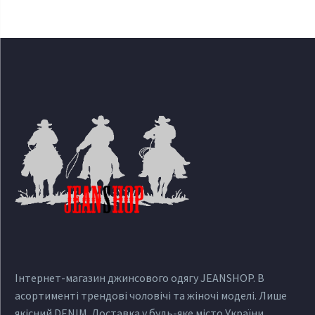
Інтернет-магазин джинсового одягу JEANSHOP. В
асортименті трендові чоловічі та жіночі моделі. Лише
якісний DENIM. Доставка у будь-яке місто України.