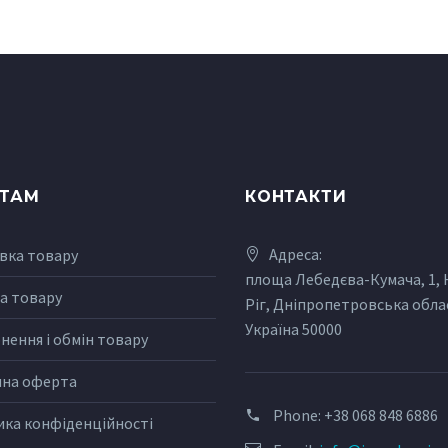
НТАМ
КОНТАКТИ
Адреса:
вка товару
площа Лебедєва-Кумача, 1,
а товару
Ріг, Дніпропетровська обла
Україна 50000
нення і обмін товару
чна оферта
Phone:
+38 068 848 6886
ика конфіденційності