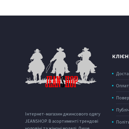
КЛІЄ
Доста
Оплат
Повер
Публі
Інтернет-магазин джинсового одягу
JEANSHOP. В асортименті трендові
Політ
чоловічі та жіночі моделі. Лише