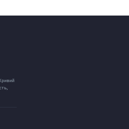
 Кривий
сть,