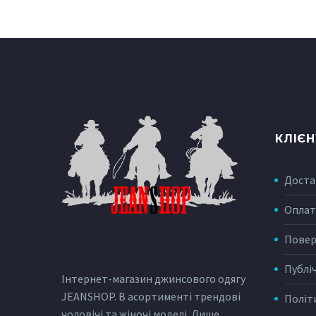
КЛІЄ
Доста
Оплат
Повер
Публі
Інтернет-магазин джинсового одягу
JEANSHOP. В асортименті трендові
Політ
чоловічі та жіночі моделі. Лише