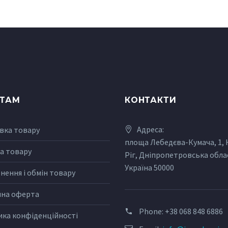
НТАМ
КОНТАКТИ
Адреса:
вка товару
площа Лебедєва-Кумача, 1,
а товару
Ріг, Дніпропетровська обла
Україна 50000
нення і обмін товару
чна оферта
Phone:
+38 068 848 6886
ика конфіденційності