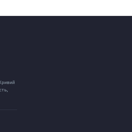
 Кривий
сть,