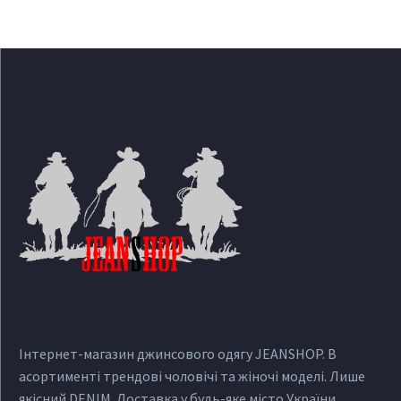
Інтернет-магазин джинсового одягу JEANSHOP. В
асортименті трендові чоловічі та жіночі моделі. Лише
якісний DENIM. Доставка у будь-яке місто України.