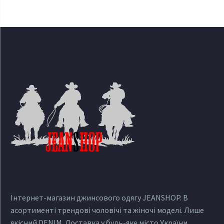
Інтернет-магазин джинсового одягу JEANSHOP. В
асортименті трендові чоловічі та жіночі моделі. Лише
якісний DENIM. Доставка у будь-яке місто України.