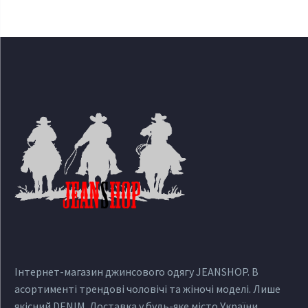
Інтернет-магазин джинсового одягу JEANSHOP. В
асортименті трендові чоловічі та жіночі моделі. Лише
якісний DENIM. Доставка у будь-яке місто України.