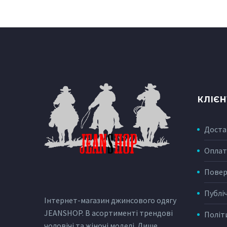
КЛІЄ
Доста
Оплат
Повер
Публі
Інтернет-магазин джинсового одягу
JEANSHOP. В асортименті трендові
Політ
чоловічі та жіночі моделі. Лише