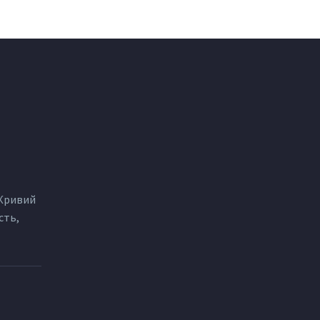
 Кривий
сть,