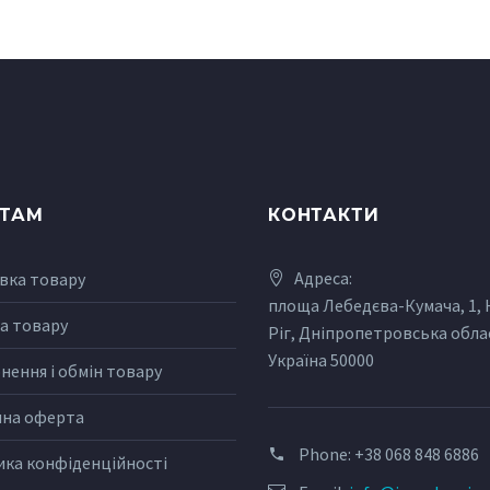
НТАМ
КОНТАКТИ
Адреса:
вка товару
площа Лебедєва-Кумача, 1,
а товару
Ріг, Дніпропетровська обла
Україна 50000
нення і обмін товару
чна оферта
Phone:
+38 068 848 6886
ика конфіденційності