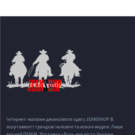
Інтернет-магазин джинсового одягу JEANSHOP. В
асортименті трендові чоловічі та жіночі моделі. Лише
якісний DENIM. Доставка у будь-яке місто України.